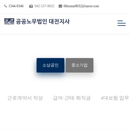
1544-9346
042-537-9032
00nomu9032@naver.com
소상공인
중소기업
근로계약서 작성
급여·근태·퇴직금
4대보험 업무