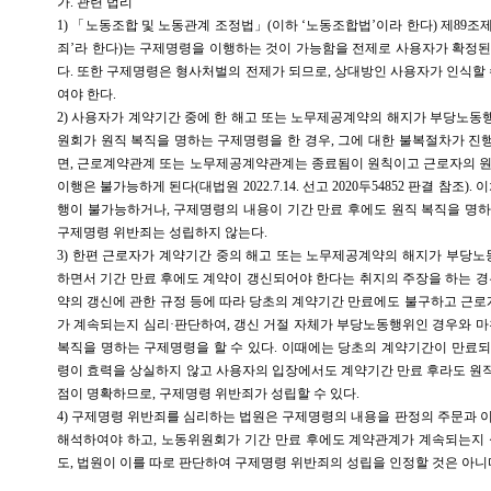
가. 관련 법리
1) 「노동조합 및 노동관계 조정법」(이하 ‘노동조합법’이라 한다) 제89조
죄’라 한다)는 구제명령을 이행하는 것이 가능함을 전제로 사용자가 확정
다. 또한 구제명령은 형사처벌의 전제가 되므로, 상대방인 사용자가 인식할 
여야 한다.
2) 사용자가 계약기간 중에 한 해고 또는 노무제공계약의 해지가 부당노
원회가 원직 복직을 명하는 구제명령을 한 경우, 그에 대한 불복절차가 
면, 근로계약관계 또는 노무제공계약관계는 종료됨이 원칙이고 근로자의 원
이행은 불가능하게 된다(대법원 2022.7.14. 선고 2020두54852 판결 참조)
행이 불가능하거나, 구제명령의 내용이 기간 만료 후에도 원직 복직을 명
구제명령 위반죄는 성립하지 않는다.
3) 한편 근로자가 계약기간 중의 해고 또는 노무제공계약의 해지가 부당
하면서 기간 만료 후에도 계약이 갱신되어야 한다는 취지의 주장을 하는 경
약의 갱신에 관한 규정 등에 따라 당초의 계약기간 만료에도 불구하고 근
가 계속되는지 심리·판단하여, 갱신 거절 자체가 부당노동행위인 경우와 마
복직을 명하는 구제명령을 할 수 있다. 이때에는 당초의 계약기간이 만료
령이 효력을 상실하지 않고 사용자의 입장에서도 계약기간 만료 후라도 원
점이 명확하므로, 구제명령 위반죄가 성립할 수 있다.
4) 구제명령 위반죄를 심리하는 법원은 구제명령의 내용을 판정의 주문과 
해석하여야 하고, 노동위원회가 기간 만료 후에도 계약관계가 계속되는지 
도, 법원이 이를 따로 판단하여 구제명령 위반죄의 성립을 인정할 것은 아니