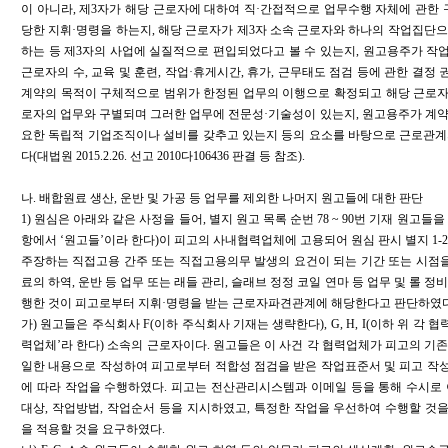
이 아니라, 제3자가 해당 근로자에 대하여 직·간접적으로 업무수행 자체에 관한 
당한 지휘·명령을 하는지, 해당 근로자가 제3자 소속 근로자와 하나의 작업집단
하는 등 제3자의 사업에 실질적으로 편입되었다고 볼 수 있는지, 원고용주가 작
근로자의 수, 교육 및 훈련, 작업·휴게시간, 휴가, 근무태도 점검 등에 관한 결정
계약의 목적이 구체적으로 범위가 한정된 업무의 이행으로 확정되고 해당 근로자가
로자의 업무와 구별되며 그러한 업무에 전문성·기술성이 있는지, 원고용주가 계약
요한 독립적 기업조직이나 설비를 갖추고 있는지 등의 요소를 바탕으로 근로관계
다(대법원 2015.2.26. 선고 2010다106436 판결 등 참조).
나. 배합원료 생산, 운반 및 가공 등 업무를 제외한 나머지 원고들에 대한 판단
1) 원심은 아래와 같은 사정을 들어, 별지 원고 목록 순번 78 ~ 90번 기재 원고
항에서 ‘원고들’이라 한다)이 피고의 사내협력업체에 고용되어 원심 판시 별지 1-
주장하는 직접고용 간주 또는 직접고용의무 발생의 요건이 되는 기간 또는 시점을
료의 하역, 운반 등 업무 또는 래들 관리, 슬래브 정정 코일 연마 등 업무 및 롤 정비
행한 것이 피고로부터 지휘·명령을 받는 근로자파견관계에 해당한다고 판단하였다
가) 원고들은 주식회사 F(이하 주식회사 기재는 생략한다), G, H, I(이하 위 각 
력업체’라 한다) 소속의 근로자이다. 원고들은 이 사건 각 협력업체가 피고의 기
일한 내용으로 작성하여 피고로부터 적합성 점검을 받은 작업표준서 및 피고 작
에 따라 작업을 수행하였다. 피고는 전산관리시스템과 이메일 등을 통해 수시로 
대상, 작업방법, 작업순서 등을 지시하였고, 특정한 작업을 우선하여 수행할 것
을 적용할 것을 요구하였다.