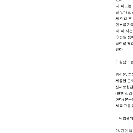
다. 피고는 
된 압쇄로 
체 작업 후
면부를 가격
라. 이 사
◇병원 등에
급여로 휴업급여
였다.
2. 원심의 
원심은, 
제공한 근
산재보험관계
(현행 산업
한다) 본문
서 피고를
3. 대법원
가. 관련 