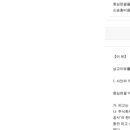
원심판결을 
소송총비용
【이 유】
상고이유를
1. 사안의 
원심판결 이
가. 피고
나. 주식회
공사’라 한
동안 피고 
였다.