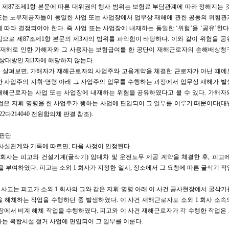
제87조제1항 본문에 따른 대위권의 행사 범위는 보험료 부담관계에 따라 정해지는 
또는 노무제공자들이 동일한 사업 또는 사업장에서 업무상 재해에 관한 공동의 위험관
 따라 결정되어야 한다. 즉 사업 또는 사업장에 내재하는 동일한 ‘위험’을 ‘공유’한다
으로 제87조제1항 본문의 제3자의 범위를 파악함이 타당하다. 이와 같이 위험을 
상 재해로 인한 가해자와 그 사용자는 보험급여를 한 공단이 재해근로자의 손해배상청
 상대방인 제3자에 해당하지 않는다.
 살펴보면, 가해자가 재해근로자의 사업주와 고용계약을 체결한 근로자가 아닌 때에
한 사업주의 지휘·명령 아래 그 사업주의 업무를 수행하는 과정에서 업무상 재해가 발
재해근로자는 사업 또는 사업장에 내재하는 위험을 공유하였다고 볼 수 있다. 가해자
업은 지휘·명령을 한 사업주가 행하는 사업에 편입되어 그 일부를 이루기 때문이다(대법원 
2022다214040 전원합의체 판결 참조).
 판단
본 사실관계와 기록에 따르면, 다음 사정이 인정된다.
1 회사는 피고와 건설기계(굴삭기) 임대차 및 운전노무 제공 계약을 체결한 후, 피고
을 부여하였다. 피고는 소외 1 회사가 지정한 일시, 장소에서 그 요청에 따른 굴삭기 
건 사고는 피고가 소외 1 회사의 그와 같은 지휘·명령 아래 이 사건 공사현장에서 굴삭
 해체하는 작업을 수행하던 중 발생하였다. 이 사건 재해근로자도 소외 1 회사 소
장에서 비계 해체 작업을 수행하였다. 피고와 이 사건 재해근로자가 각 수행한 작업은 
는 복합시설 철거 사업에 편입되어 그 일부를 이룬다.