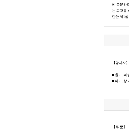
에 충분하므
는 피고를 
단한 제1심
【당사자
■ 원고, 
■ 피고, 상
【주 문】