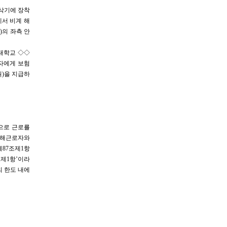
 굴삭기에 장착
에서 비계 해
)의 좌측 안
□대학교 ◇◇
로자에게 보험
80원)을 지급하
으로 근로를
재해근로자와
제87조제1항
조제1항’이라
의 한도 내에