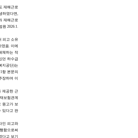
도 재해근로
생하였다면,
와 재해근로
2026.1.
 피고 소유
였음. 이에
해체하는 작
 있던 하수급
복지공단)는
1항 본문의
주장하며 이
 제공한 근
산재보험관계
로 원고가 보
 있다고 판
해자인 피고와
수행함으로써
였다고 보기