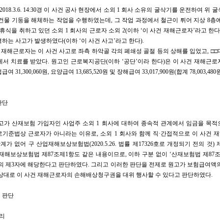
2018.3.6. 14:30경 이 사건 공사 현장에서 소외 1 회사 소유의 굴삭기를 운전하여 위
건물 기둥을 해체하는 작업을 수행하였는데, 그 작업 과정에서 철근이 튀어 지상 8층
 휴식을 취하고 있던 소외 1 회사의 근로자 소외 2(이하 ‘이 사건 재해근로자’라고 한다
하는 사고가 발생하였다(이하 ‘이 사건 사고’라고 한다).
건 재해근로자는 이 사건 사고로 좌측 하악골 각의 폐쇄성 골절 등의 상해를 입었고, □
서 치료를 받았다. 원고인 근로복지공단(이하 ‘공단’이라 한다)은 이 사건 재해근
 31,300,060원, 요양급여 13,685,520원 및 장해급여 33,017,900원(합계 78,003,4
판단
피고가 산재보험 가입자인 사업주 소외 1 회사에 대하여 종속적 관계에서 임금을 목적
로기준법상 근로자가 아니라는 이유로, 소외 1 회사와 함께 직·간접적으로 이 사건 
가 없어 구 산업재해보상보험법(2020.5.26. 법률 제17326호로 개정되기 전의 것) 
재해보상보험법 제87조제1항도 같은 내용이므로, 이하 구분 없이 ‘산재보험법 제87
의 제3자에 해당한다고 판단하였다. 그리고 이러한 판단을 전제로 원고가 보험급여액
 상대로 이 사건 재해근로자의 손해배상청구권을 대위 행사할 수 있다고 판단하였다.
의 판단
법리