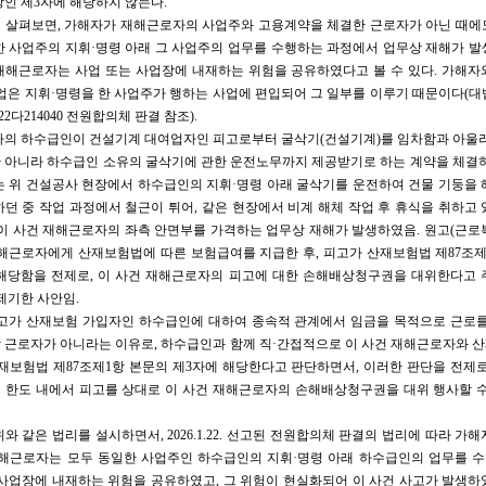
인 제3자에 해당하지 않는다.
 살펴보면, 가해자가 재해근로자의 사업주와 고용계약을 체결한 근로자가 아닌 때에
한 사업주의 지휘·명령 아래 그 사업주의 업무를 수행하는 과정에서 업무상 재해가 발
재해근로자는 사업 또는 사업장에 내재하는 위험을 공유하였다고 볼 수 있다. 가해자
업은 지휘·명령을 한 사업주가 행하는 사업에 편입되어 그 일부를 이루기 때문이다(대법원 
2022다214040 전원합의체 판결 참조).
사의 하수급인이 건설기계 대여업자인 피고로부터 굴삭기(건설기계)를 임차함과 아울러
 아니라 하수급인 소유의 굴삭기에 관한 운전노무까지 제공받기로 하는 계약을 체결하
는 위 건설공사 현장에서 하수급인의 지휘·명령 아래 굴삭기를 운전하여 건물 기둥을 
던 중 작업 과정에서 철근이 튀어, 같은 현장에서 비계 해체 작업 후 휴식을 취하고
 이 사건 재해근로자의 좌측 안면부를 가격하는 업무상 재해가 발생하였음. 원고(근로
재해근로자에게 산재보험법에 따른 보험급여를 지급한 후, 피고가 산재보험법 제87조제
에 해당함을 전제로, 이 사건 재해근로자의 피고에 대한 손해배상청구권을 대위한다고 
제기한 사안임.
피고가 산재보험 가입자인 하수급인에 대하여 종속적 관계에서 임금을 목적으로 근로를
 근로자가 아니라는 이유로, 하수급인과 함께 직·간접적으로 이 사건 재해근로자와 
재보험법 제87조제1항 본문의 제3자에 해당한다고 판단하면서, 이러한 판단을 전제
 한도 내에서 피고를 상대로 이 사건 재해근로자의 손해배상청구권을 대위 행사할 수
와 같은 법리를 설시하면서, 2026.1.22. 선고된 전원합의체 판결의 법리에 따라 가
재해근로자는 모두 동일한 사업주인 하수급인의 지휘·명령 아래 하수급인의 업무를 
 사업장에 내재하는 위험을 공유하였고, 그 위험이 현실화되어 이 사건 사고가 발생하