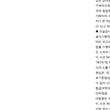
있는 상대방
구체적으로
자와 동일
가해자와 
자가 한 작
22. 선고 
▣ 건설공
굴삭기뿐만
따라 피고
업을 수행하
인 소속의
이 사건 
‘제3자’
사건 소를 
원심은, 
로기준법상
가 없어 산
험급여액의
단하였음.
대법원은 위
이 사건 
사업 또는