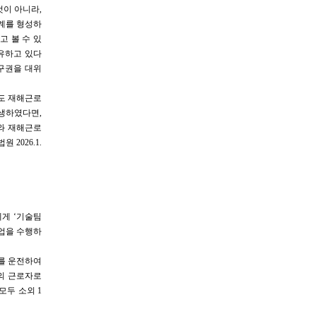
것이 아니라,
계를 형성하
고 볼 수 있
공유하고 있다
구권을 대위
도 재해근로
생하였다면,
와 재해근로
2026.1.
에게 ‘기술팀
작업을 수행하
기를 운전하여
속의 근로자로
모두 소외 1