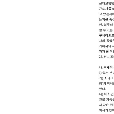
산재보험법 
근로자들 
고 있는지에
는지를 중심
면, 업무
할 수 있는
구체적으로
자와 동일
가해자와 
자가 한 작
22. 선고 
나. 구체적
1) 앞서 
가) 소외 
장’의 직책
였다.
나) 이 사
건물 기둥을
서 같은 현
회사가 행하