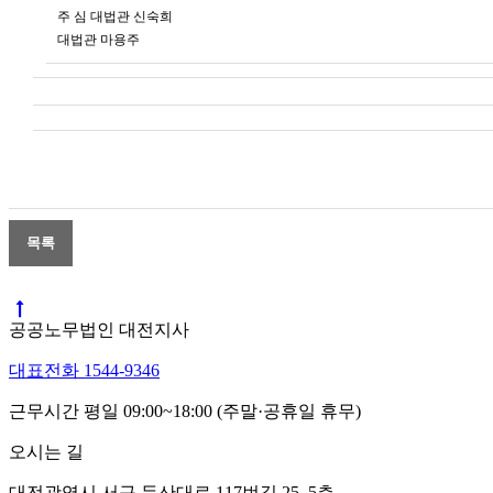
주 심 대법관 신숙희
대법관 마용주
공공노무법인 대전지사
대표전화 1544-9346
근무시간 평일 09:00~18:00 (주말·공휴일 휴무)
오시는 길
대전광역시 서구 둔산대로 117번길 25, 5층