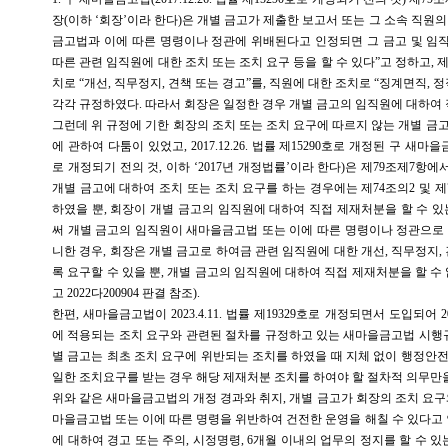
장(이하 ‘회장’이라 한다)은 개별 금고가 제출한 보고서 또는 그 소속 직원
금고법과 이에 따른 명령이나 정관에 위배된다고 인정되면 그 금고 및 임직
따른 관련 임직원에 대한 조치 또는 조치 요구 등을 할 수 있다”고 정하고, 제
치로 “개선, 직무정지, 견책 또는 경고”를, 직원에 대한 조치로 “징계면직, 정직
각각 규정하였다. 따라서 회장은 일정한 경우 개별 금고의 임직원에 대하여 
그런데 위 규정에 기한 회장의 조치 또는 조치 요구에 따르지 않는 개별 금
에 관하여 다툼이 있었고, 2017.12.26. 법률 제15290호로 개정된 구 새마을금고법
로 개정되기 전의 것, 이하 ‘2017년 개정법률’이라 한다)은 제79조제7항에
개별 금고에 대하여 조치 또는 조치 요구를 하는 경우에는 제74조의2 및 제
하였을 뿐, 회장이 개별 금고의 임직원에 대하여 직접 제재처분을 할 수 있
써 개별 금고의 임직원이 새마을금고법 또는 이에 따른 명령이나 정관으로
니한 경우, 회장은 개별 금고로 하여금 관련 임직원에 대한 개선, 직무정지,
록 요구할 수 있을 뿐, 개별 금고의 임직원에 대하여 직접 제재처분을 할 수 없게 
고 2022다200904 판결 참조).
한편, 새마을금고법이 2023.4.11. 법률 제19329호로 개정되면서 도입되어 20
에 적용되는 조치 요구와 관련된 절차를 규정하고 있는 새마을금고법 시행규
별 금고는 최초 조치 요구에 위반되는 조치를 하였을 때 지체 없이 행정안
일한 조치요구를 받는 경우 해당 제재처분 조치를 하여야 할 절차적 의무만
위와 같은 새마을금고법의 개정 경과와 취지, 개별 금고가 회장의 조치 요구
마을금고법 또는 이에 따른 명령을 위반하여 건전한 운영을 해칠 수 있다고 
에 대하여 경고 또는 주의, 시정명령, 6개월 이내의 업무의 정지를 할 수 있는