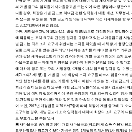
하였을 뿐, 회장이 개별 금고의 임직원에 대하여 직접 제재처분을 할 수 있
써 개별 금고의 임직원이 새마을금고법 또는 이에 따른 명령이나 정관으로
니한 경우, 회장은 개별 금고로 하여금 관련 임직원에 대한 개선, 직무정지,
록 요구할 수 있을 뿐, 개별 금고의 임직원에 대하여 직접 제재처분을 할 수 없게 
고 2022다200904 판결 참조).
한편, 새마을금고법이 2023.4.11. 법률 제19329호로 개정되면서 도입되어 20
에 적용되는 조치 요구와 관련된 절차를 규정하고 있는 새마을금고법 시행규
별 금고는 최초 조치 요구에 위반되는 조치를 하였을 때 지체 없이 행정안
일한 조치 요구를 받는 경우 해당 제재처분 조치를 하여야 할 절차적 의무만
위와 같은 새마을금고법의 개정 경과와 취지, 개별 금고가 회장의 조치 요구
마을금고법 또는 이에 따른 명령을 위반하여 건전한 운영을 해칠 수 있다고 
에 대하여 경고 또는 주의, 시정명령, 6개월 이내의 업무의 정지를 할 수 있는(
제74조의3 제1항) 등 개별 금고가 회장의 조치 요구를 따르지 않음으로써
적인 행정제재를 통한 별도의 통제 장치가 마련되어 있는 점, 개별 금고
회장의 조치 또는 조치 요구를 개별 금고에 일률적으로 관철시킴으로써 확보
피해 발생 예방의 필요성과 이에 관한 중앙회의 지도.감독의 실효적 행사 
적.간접적일 뿐만 아니라 위와 같은 각종 단속적 수단을 통해서도 달성할 수
어 보면, 2017년 개정법률 제79조제7항에 따라 회장이 개별 금고에 그 
요구하는 경우, 개별 금고가 소속 임직원에 대하여 회장의 조치 요구와 다
로 무효라고 볼 수는 없다.
▣ 새마을금고 중앙회 회장이 개별 새마을금고(피고)에게 소속 직원인 원
요구하였으나 피고가 이보다 가벼운 정직 1개월의 징계처분(1차 징계)을 