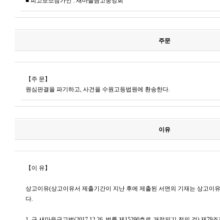
■ 피고보조참가인 : 새마을금고중앙회
주문
【주 문】
원심판결을 파기하고, 사건을 수원고등법원에 환송한다.
이유
【이 유】
상고이유(상고이유서 제출기간이 지난 후에 제출된 서면의 기재는 상고이유
다.
1. 구 새마을금고법(2017.12.26. 법률 제15290호로 개정되기 전의 것) 