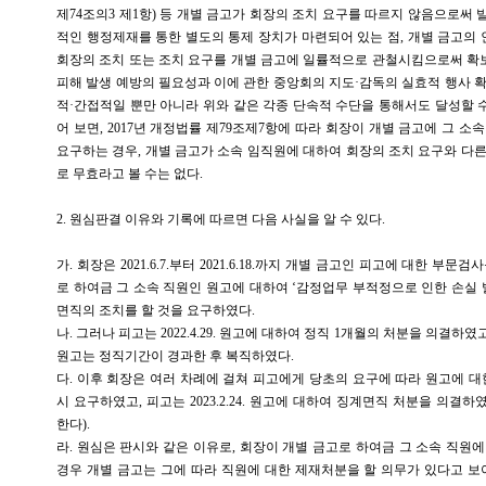
제74조의3 제1항) 등 개별 금고가 회장의 조치 요구를 따르지 않음으로써
적인 행정제재를 통한 별도의 통제 장치가 마련되어 있는 점, 개별 금고
회장의 조치 또는 조치 요구를 개별 금고에 일률적으로 관철시킴으로써 확보
피해 발생 예방의 필요성과 이에 관한 중앙회의 지도·감독의 실효적 행사 
적·간접적일 뿐만 아니라 위와 같은 각종 단속적 수단을 통해서도 달성할 수
어 보면, 2017년 개정법률 제79조제7항에 따라 회장이 개별 금고에 그 
요구하는 경우, 개별 금고가 소속 임직원에 대하여 회장의 조치 요구와 다
로 무효라고 볼 수는 없다.
2. 원심판결 이유와 기록에 따르면 다음 사실을 알 수 있다.
가. 회장은 2021.6.7.부터 2021.6.18.까지 개별 금고인 피고에 대한 부문검사를
로 하여금 그 소속 직원인 원고에 대하여 ‘감정업무 부적정으로 인한 손실 
면직의 조치를 할 것을 요구하였다.
나. 그러나 피고는 2022.4.29. 원고에 대하여 정직 1개월의 처분을 의결하였
원고는 정직기간이 경과한 후 복직하였다.
다. 이후 회장은 여러 차례에 걸쳐 피고에게 당초의 요구에 따라 원고에 대
시 요구하였고, 피고는 2023.2.24. 원고에 대하여 징계면직 처분을 의결하
한다).
라. 원심은 판시와 같은 이유로, 회장이 개별 금고로 하여금 그 소속 직원
경우 개별 금고는 그에 따라 직원에 대한 제재처분을 할 의무가 있다고 보