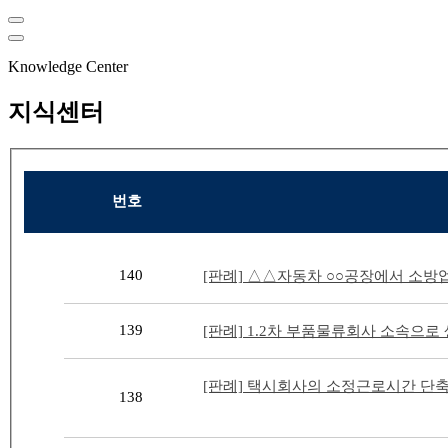
Knowledge Center
지식센터
번호
140
[판례] △△자동차 ○○공장에서 소방
139
[판례] 1.2차 부품물류회사 소속으
[판례] 택시회사의 소정근로시간 단축
138