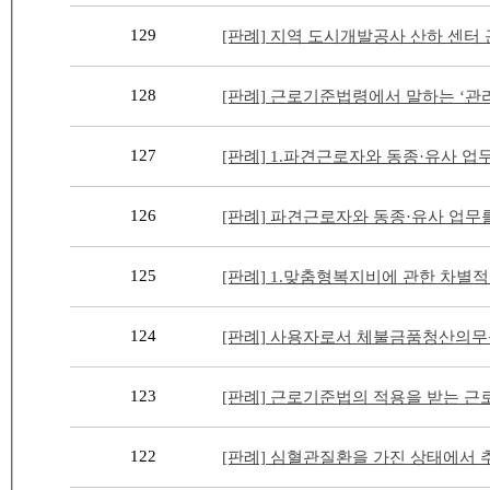
129
[판례] 지역 도시개발공사 산하 센터
128
[판례] 근로기준법령에서 말하는 ‘관리
127
[판례] 1.파견근로자와 동종·유사 업
126
[판례] 파견근로자와 동종·유사 업무를
125
[판례] 1.맞춤형복지비에 관한 차별적
124
[판례] 사용자로서 체불금품청산의무
123
[판례] 근로기준법의 적용을 받는 근
122
[판례] 심혈관질환을 가진 상태에서 추