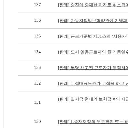
137
[판례] 승진이 중대한 하자로 취소되어
136
[판례] 자동차책임보험약관이 기명피보
135
[판례] 근로기준법 제31조의 ‘사용자’ 
134
[판례] 도시 일용근로자의 월 가동일수
133
[판례] 부당 해고된 근로자가 복직하여
132
[판례] 교섭대표노조가 교섭을 하고 
[판례] 일시금 형태의 보험급여의 지
131
130
[판례] 1.중재재정의 무효확인 또는 