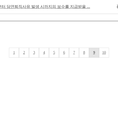
부터 당연퇴직사유 발생 시까지의 보수를 지급받을 ...
1
2
3
4
5
6
7
8
9
10