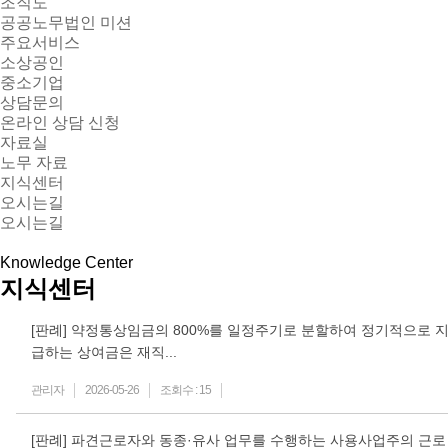
조직도
공공노무법인 미션
주요서비스
소상공인
중소기업
상담문의
온라인 상담 신청
자료실
노무 자료
지식센터
오시는길
오시는길
Knowledge Center
지식센터
[판례] 약정통상임금의 800%를 일정주기로 분할하여 정기적으로 
급하는 상여금은 재직...
관리자
2026-05-26
조회수 :
15
[판례] 파견근로자와 동종·유사 업무를 수행하는 사용사업주의 근로