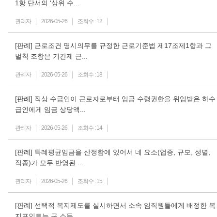
1항 단서의 ‘상위 수...
관리자
2026-05-26
조회수 :
12
[판례] 근로조건 명시의무를 규정한 근로기준법 제17조제1항과 그
벌칙 조항은 기간제 근...
관리자
2026-05-26
조회수 :
18
[판례] 직상 수급인이 근로자로부터 임금 수령권한을 위임받은 하수
급인에게 임금 상당액...
관리자
2026-05-26
조회수 :
14
[판례] 특례평균임금을 산정함에 있어서 네 요소(업종, 규모, 성별,
직종)가 모두 반영된 ...
관리자
2026-05-26
조회수 :
15
[판례] 선택적 복지제도를 실시하면서 소속 임직원들에게 배정한 복
지포인트는 구 소득...