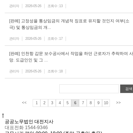
관리자
2026-05-26
조회수 :
13
[판례] 고정성을 통상임금의 개념적 징표로 유지할 것인지 여부(소
극) 및 통상임금의 개...
관리자
2026-05-26
조회수 :
17
[판례] 인천항 갑문 보수공사에서 작업을 하던 근로자가 추락하여 
망. 도급인인 및 그 ...
관리자
2026-05-26
조회수 :
18
검색
<<
>>
1
2
3
4
5
6
7
8
9
10
공공노무법인 대전지사
대표전화 1544-9346