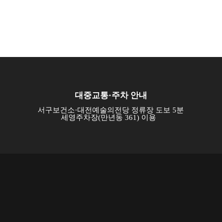
대중교통·주차 안내
서구보건소·대전예술의전당 정류장 도보 5분
세영주차장(만년동 361) 이용