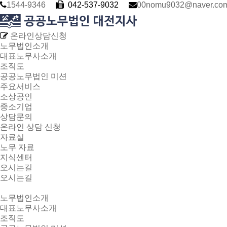
1544-9346
042-537-9032
00nomu9032@naver.co
온라인상담신청
노무법인소개
대표노무사소개
조직도
공공노무법인 미션
주요서비스
소상공인
중소기업
상담문의
온라인 상담 신청
자료실
노무 자료
지식센터
오시는길
오시는길
노무법인소개
대표노무사소개
조직도