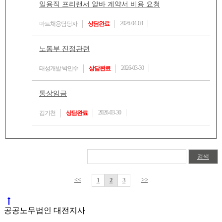
일용직 프리랜서 알바 계약서 비용 요청
2026-04-03
마트채용담당자
상담완료
노동부 진정관련
2026-03-30
태성개발 박민수
상담완료
통상임금
2026-03-30
김기천
상담완료
검색
<<
>>
1
2
3
공공노무법인 대전지사